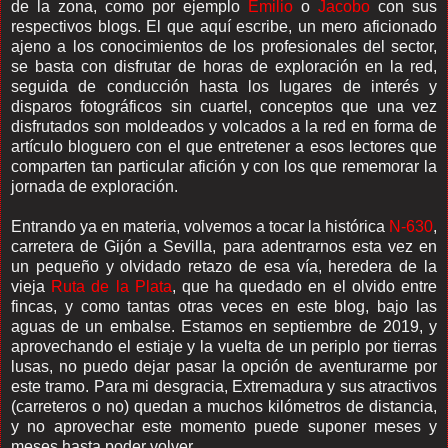
de la zona, como por ejemplo
Emilio
o
Jacobo
con sus
respectivos blogs. El que aquí escribe, un mero aficionado
ajeno a los conocimientos de los profesionales del sector,
se basta con disfrutar de horas de exploración en la red,
seguida de conducción hasta los lugares de interés y
disparos fotográficos sin cuartel, conceptos que una vez
disfrutados son moldeados y volcados a la red en forma de
artículo bloguero con el que entretener a esos lectores que
comparten tan particular afición y con los que rememorar la
jornada de exploración.
Entrando ya en materia, volvemos a tocar la histórica
N-630
,
carretera de Gijón a Sevilla, para adentrarnos esta vez en
un pequeño y olvidado retazo de esa vía, heredera de la
vieja
Ruta de la Plata
, que ha quedado en el olvido entre
fincas, y como tantas otras veces en este blog, bajo las
aguas de un embalse. Estamos en septiembre de 2019, y
aprovechando el estiaje y la vuelta de un periplo por tierras
lusas, no puedo dejar pasar la opción de aventurarme por
este tramo. Para mi desgracia, Extremadura y sus atractivos
(carreteros o no) quedan a muchos kilómetros de distancia,
y no aprovechar este momento puede suponer meses y
meses hasta poder volver.